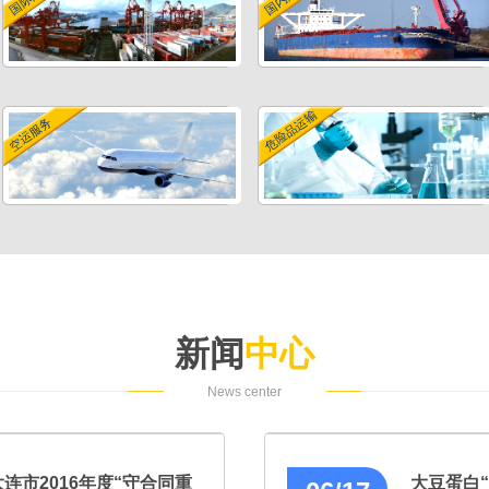
危险品运输
空运服务
新闻
中心
News center
连市2016年度“守合同重
大豆蛋白