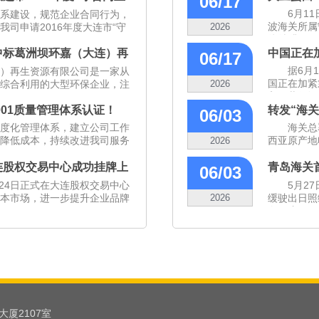
06/17
6月1
系建设，规范企业合同行为，
波海关所属
司申请2016年度大连市“守
2026
往希腊...
中标葛洲坝环嘉（大连）再
中国正在
06/17
分运输项目！
据6月
）再生资源有限公司是一家从
国正在加紧
综合利用的大型环保企业，注
2026
入，共促智..
001质量管理体系认证！
转发“海关
06/03
度化管理体系，建立公司工作
海关总
降低成本，持续改进我司服务
西亚原产地
2026
连股权交易中心成功挂牌上
青岛海关
06/03
车集拼、
月24日正式在大连股权交易中心
5月2
本市场，进一步提升企业品牌
2026
缓驶出日照
向。这...
厦2107室