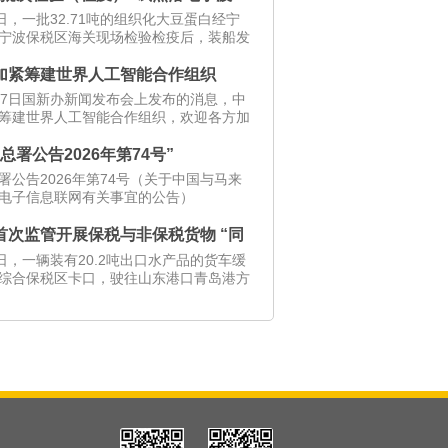
1日，一批32.71吨的组织化大豆蛋白经宁
宁波保税区海关现场检验检疫后，装船发
加紧筹建世界人工智能合作组织
17日国新办新闻发布会上发布的消息，中
筹建世界人工智能合作组织，欢迎各方加
.
总署公告2026年第74号”
署公告2026年第74号（关于中国与马来
电子信息联网有关事宜的公告）
首次监管开展保税与非保税货物 “同
一次出区”业务
7日，一辆装有20.2吨出口水产品的货车缓
综合保税区卡口，驶往山东港口青岛港方