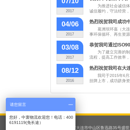
07/10
信用”企业
为推进社会诚信体
2017
诚信履约，守法经营，我
合同重信...
热烈祝贺我司成功
04/06
生资源有限公司部
葛洲坝环嘉（大连
2017
事环保循环、再生资源
册资本为10...
恭贺我司通过ISO9
03/08
为了建立完善的制
流程，提高工作效率，
2017
质量，我司申...
热烈祝贺我司在大
08/12
市
我司于2015年6
2016
挂牌上市，成功跻身资
形象，...
请您留言
您好，中寰物流欢迎您！电话：400
6191119(免长途）
地 址：辽宁省大连市中山区鲁迅路35号盛世大